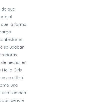
s de que
rta al
 que la forma
mbargo
ontestar el
 se saludaban
peradoras
, de hecho, en
Hello Girls.
e se utilizó
 como una
a una llamada
iación de ese