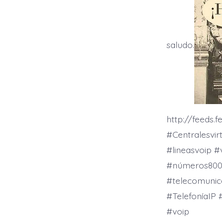
saludo.
http://feeds
#Centralesvir
#lineasvoip #
#números800 #
#telecomunic
#TelefoníaIP 
#voip