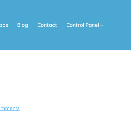
pps
Blog
Contact
Control Panel
on
omments
aló,
hello!