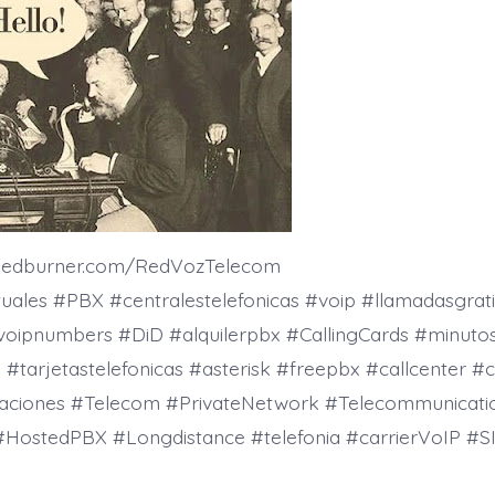
.feedburner.com/RedVozTelecom
tuales #PBX #centralestelefonicas #voip #llamadasgrati
voipnumbers #DiD #alquilerpbx #CallingCards #minutos
tarjetastelefonicas #asterisk #freepbx #callcenter #c
aciones #Telecom #PrivateNetwork #Telecommunicati
#HostedPBX #Longdistance #telefonia #carrierVoIP #SI