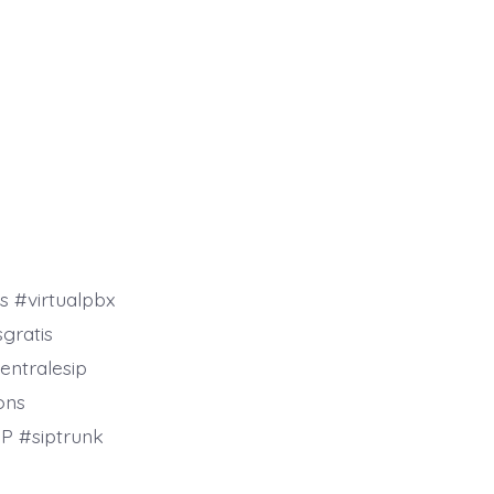
s #virtualpbx
gratis
entralesip
ons
P #siptrunk