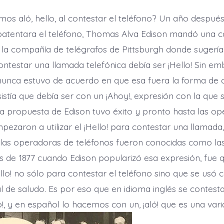
mos aló, hello, al contestar el teléfono? Un año despué
atentara el teléfono, Thomas Alva Edison mandó una ca
 la compañía de telégrafos de Pittsburgh donde sugería
ontestar una llamada telefónica debía ser ¡Hello! Sin e
unca estuvo de acuerdo en que esa fuera la forma de c
nsistía que debía ser con un ¡Ahoy!, expresión con la que
La propuesta de Edison tuvo éxito y pronto hasta las o
pezaron a utilizar el ¡Hello! para contestar una llamada
las operadoras de teléfonos fueron conocidas como las 
 de 1877 cuando Edison popularizó esa expresión, fue qu
ello! no sólo para contestar el teléfono sino que se usó
l de saludo. Es por eso que en idioma inglés se contest
o!, y en español lo hacemos con un, ¡aló! que es una var