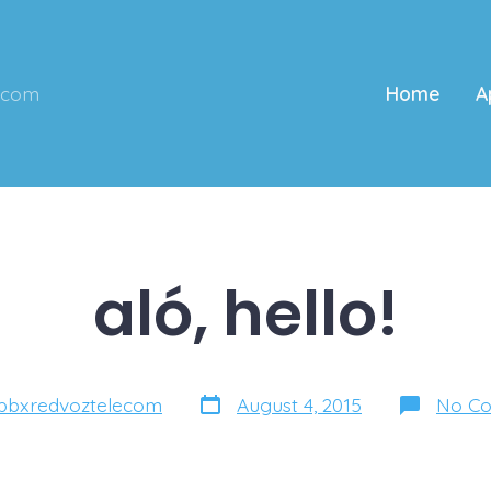
ecom
Home
A
aló, hello!
Post
pbxredvoztelecom
August 4, 2015
No C
date