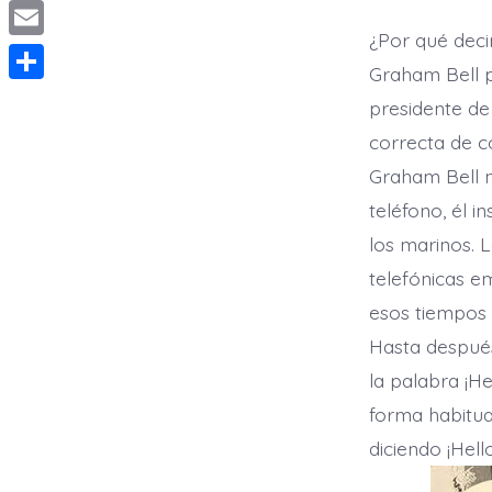
p
w
i
S
b
s
p
i
¿Por qué deci
n
k
o
E
e
t
Graham Bell p
k
y
o
m
n
S
t
presidente de
p
k
a
g
h
e
correcta de c
e
i
e
a
r
Graham Bell n
l
r
r
teléfono, él i
e
los marinos. 
telefónicas em
esos tiempos 
Hasta después
la palabra ¡H
forma habitua
diciendo ¡Hell