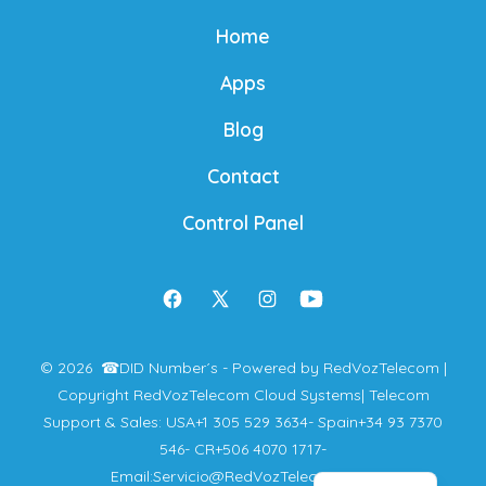
Home
Apps
Blog
Contact
Control Panel
Open
Open
Open
Open
Facebook
X
Instagram
YouTube
© 2026
☎
DID Number´s - Powered by RedVozTelecom |
in
in
in
in
Copyright RedVozTelecom Cloud Systems
| Telecom
a
a
a
a
Support & Sales: USA
+1 305 529 3634
- Spain
+34 93 7370
French
new
new
new
new
546
- CR
+506 4070 1717
-
Spanish
Email:
Servicio@RedVozTelecom.com
tab
tab
tab
tab