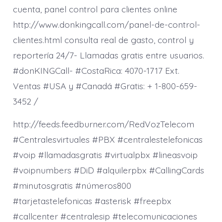
cuenta, panel control para clientes online
http://www.donkingcall.com/panel-de-control-
clientes.html consulta real de gasto, control y
reportería 24/7- Llamadas gratis entre usuarios.
#donKINGCall- #CostaRica: 4070-1717 Ext.
Ventas #USA y #Canadá #Gratis: + 1-800-659-
3452 /
http://feeds.feedburner.com/RedVozTelecom
#Centralesvirtuales #PBX #centralestelefonicas
#voip #llamadasgratis #virtualpbx #lineasvoip
#voipnumbers #DiD #alquilerpbx #CallingCards
#minutosgratis #números800
#tarjetastelefonicas #asterisk #freepbx
#callcenter #centralesip #telecomunicaciones