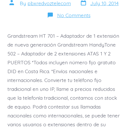
Post
Post
By
pbxredvoztelecom
July 10, 2014
date
author
on
No Comments
ATAS
1
Y
2
Grandstream HT 701 – Adaptador de 1 extensión
PUERTOS
*Todos
de nueva generación Grandstream HandyTone
incluyen
502 – Adaptador de 2 extensiones ATAS 1 Y 2
número
fijo
PUERTOS *Todos incluyen número fijo gratuito
gratuito
DID
DID en Costa Rica. *Envíos nacionales e
en
Costa
internacionales. Convierte tu teléfono fijo
Rica.
tradicional en uno IP, llame a precios reducidos
que la telefonía tradicional, contamos con stock
de equipo. Podrá contestar sus llamadas
nacionales como internacionales, se puede tener
varios usuarios o extensiones dentro de su