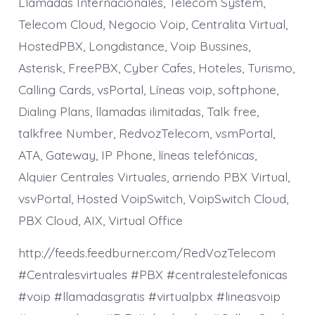
Llamadas Internacionales, Telecom System,
Telecom Cloud, Negocio Voip, Centralita Virtual,
HostedPBX, Longdistance, Voip Bussines,
Asterisk, FreePBX, Cyber Cafes, Hoteles, Turismo,
Calling Cards, vsPortal, Líneas voip, softphone,
Dialing Plans, llamadas ilimitadas, Talk free,
talkfree Number, RedvozTelecom, vsmPortal,
ATA, Gateway, IP Phone, líneas telefónicas,
Alquier Centrales Virtuales, arriendo PBX Virtual,
vsvPortal, Hosted VoipSwitch, VoipSwitch Cloud,
PBX Cloud, AIX, Virtual Office
http://feeds.feedburner.com/RedVozTelecom
#Centralesvirtuales #PBX #centralestelefonicas
#voip #llamadasgratis #virtualpbx #lineasvoip