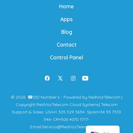
Home
Apps
Blog
Contact
Control Panel
Open
Open
Open
Open
Facebook
X
Instagram
YouTube
© 2026
☎
DID Number´s - Powered by RedVozTelecom |
in
in
in
in
Copyright RedVozTelecom Cloud Systems
| Telecom
a
a
a
a
Support & Sales: USA
+1 305 529 3634
- Spain
+34 93 7370
French
new
new
new
new
546
- CR
+506 4070 1717
-
Spanish
Email:
Servicio@RedVozTelecom.com
tab
tab
tab
tab