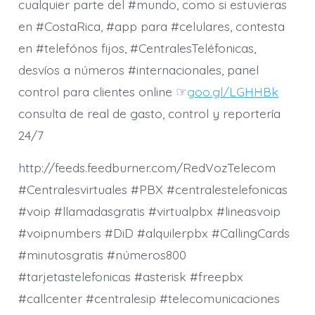
cualquier parte del #mundo, como si estuvieras
en #CostaRica, #app para #celulares, contesta
en #telefónos fijos, #CentralesTeléfonicas,
desvíos a números #internacionales, panel
control para clientes online ☞
goo.gl/LGHHBk
consulta de real de gasto, control y reportería
24/7
http://feeds.feedburner.com/RedVozTelecom
#Centralesvirtuales #PBX #centralestelefonicas
#voip #llamadasgratis #virtualpbx #lineasvoip
#voipnumbers #DiD #alquilerpbx #CallingCards
#minutosgratis #números800
#tarjetastelefonicas #asterisk #freepbx
#callcenter #centralesip #telecomunicaciones