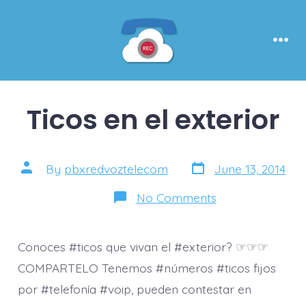
Skip
to
content
Men
Ticos en el exterior
Post
Post
By
pbxredvoztelecom
June 13, 2014
date
author
on
No Comments
Ticos
en
el
exterior
Conoces #ticos que vivan el #exterior? ☞☞☞
COMPARTELO Tenemos #números #ticos fijos
por #telefonía #voip, pueden contestar en